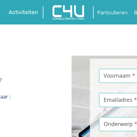
Particulieren
B
Activiteiten
C
o
Voornaam
*
?
n
t
aar :
a
Emailadres
*
c
t
O
Onderwerp
n