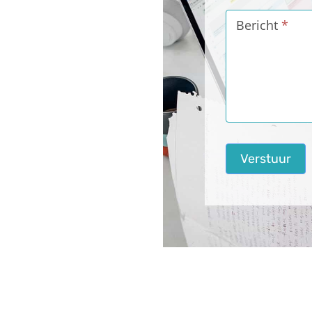
s
Bericht
*
Verstuur