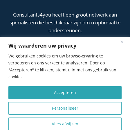
Consultants4you heeft een groot netwerk aan
specialisten die beschikbaar zijn om u optimaal te
ondersteunen.
Wij waarderen uw privacy
Privacy
We gebruiken cookies om uw browse-ervaring te
verbeteren en ons verkeer te analyseren. Door op
Cookiebeleid
"Accepteren" te klikken, stemt u in met ons gebruik van
Privacybeleid
cookies.
Accepteren
© 2026 Consultants4you | KvK nr: 62725580 |
Personaliseer
Email:
info@consultants4you.nl
| Ontwerp:
eYe-
graphics.nl
Alles afwijzen