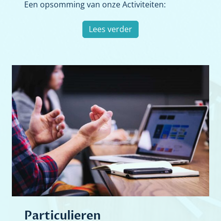
Een opsomming van onze Activiteiten:
A
Lees verder
c
t
i
v
i
t
e
i
t
e
n
Particulieren