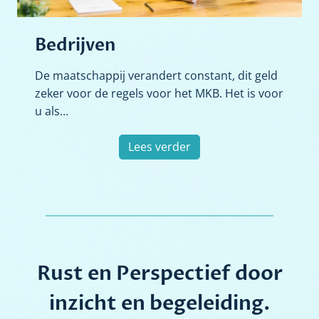
Bedrijven
De maatschappij verandert constant, dit geld
zeker voor de regels voor het MKB. Het is voor
u als…
B
Lees verder
e
d
r
i
j
v
Rust en Perspectief door
e
n
inzicht en begeleiding.