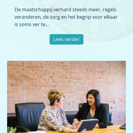
De maatschappij verhard steeds meer, regels
veranderen, de zorg en het begrip voor elkaar
is soms ver te…
P
Lees verder
a
r
t
i
c
u
l
i
e
r
e
n